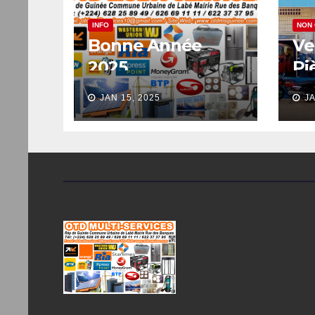
INFO
NON
Bonne Année
Ve
2025
Pi
JAN 15, 2025
JA